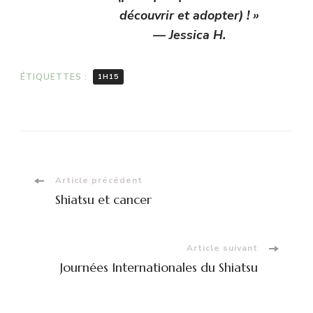
découvrir et adopter) ! »
— Jessica H.
ÉTIQUETTES :
1H15
Navigation
Article précédent
Shiatsu et cancer
d'article
Article suivant
Journées Internationales du Shiatsu