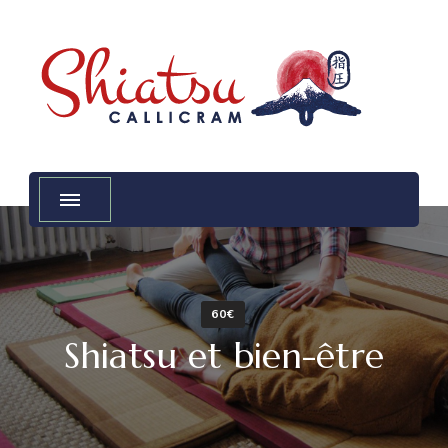
Shiatsu Callicram
Praticienne certifiée FFST & UFPST
60€
Shiatsu et bien-être